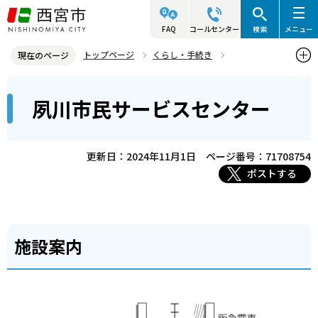
こ
の
FAQ
コールセンター
検索
メニュー
ペ
トップページ
くらし・手続き
現在のページ
ー
戸籍・住民票・印鑑業務
本
ジ
夙川市民サービスセンター
支所・アクタ・サービスセンターのご案内
文
の
こ
先
夙川市民サービスセンター
こ
頭
更新日：2024年11月1日
ページ番号：71708754
か
で
ポストする
ら
す
施設案内