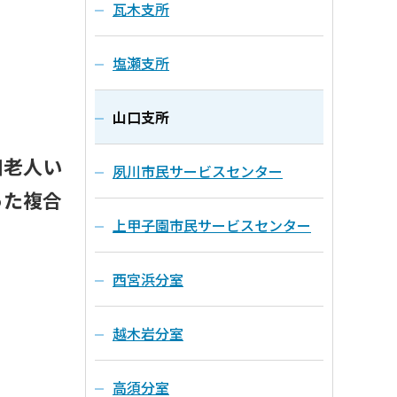
瓦木支所
塩瀬支所
山口支所
口老人い
夙川市民サービスセンター
った複合
上甲子園市民サービスセンター
西宮浜分室
越木岩分室
高須分室