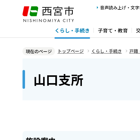
こ
音声読み上げ・文字
の
ペ
くらし・手続き
子育て・教育
ー
ジ
の
トップページ
くらし・手続き
戸籍
現在のページ
先
本
頭
文
山口支所
で
こ
す
こ
か
ら