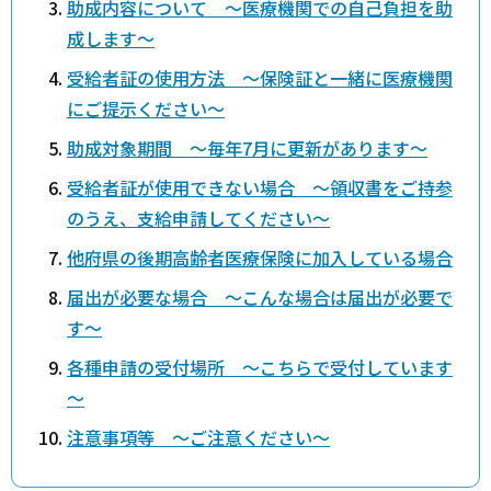
助成内容について ～医療機関での自己負担を助
成します～
受給者証の使用方法 ～保険証と一緒に医療機関
にご提示ください～
助成対象期間 ～毎年7月に更新があります～
受給者証が使用できない場合 ～領収書をご持参
のうえ、支給申請してください～
他府県の後期高齢者医療保険に加入している場合
届出が必要な場合 ～こんな場合は届出が必要で
す～
各種申請の受付場所 ～こちらで受付しています
～
注意事項等 ～ご注意ください～