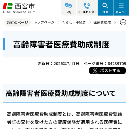
こ
の
FAQ
コールセンター
検索
メニュー
ペ
トップページ
くらし・手続き
医療費助成
現在のページ
ー
高齢障害者医療
高齢障害者医療費助成制度
本
ジ
高齢障害者医療費助成制度
文
の
こ
先
こ
頭
更新日：2026年7月1日
ページ番号：84239709
か
で
ポストする
ら
す
高齢障害者医療費助成制度について
高齢障害者医療費助成制度とは、高齢障害者医療費受給
者証の交付を受けた方の健康保険が適用される医療費に