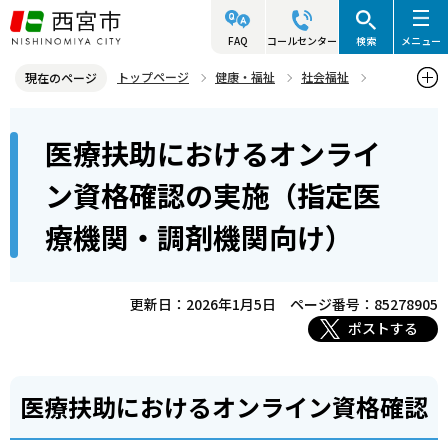
こ
の
FAQ
コールセンター
検索
メニュー
ペ
トップページ
健康・福祉
社会福祉
現在のページ
ー
生活保護
本
ジ
医療扶助におけるオンライ
医療扶助におけるオンライン資格確認の実施（指定医療機関・調剤機
文
の
関向け）
こ
先
ン資格確認の実施（指定医
こ
頭
療機関・調剤機関向け）
か
で
ら
す
更新日：2026年1月5日
ページ番号：85278905
ポストする
医療扶助におけるオンライン資格確認