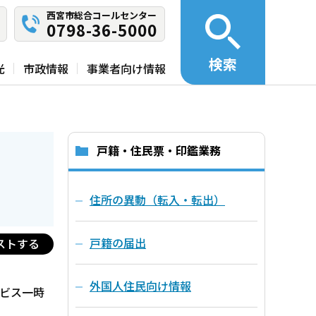
西宮市総合コールセンター
0798-36-5000
検索
光
市政情報
事業者向け情報
戸籍・住民票・印鑑業務
住所の異動（転入・転出）
戸籍の届出
ストする
外国人住民向け情報
ビス一時