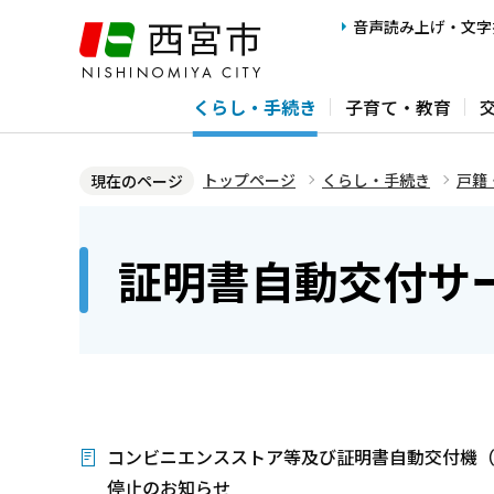
こ
音声読み上げ・文字
の
ペ
くらし・手続き
子育て・教育
ー
ジ
の
トップページ
くらし・手続き
戸籍
現在のページ
先
本
頭
文
証明書自動交付サ
で
こ
す
こ
か
ら
コンビニエンスストア等及び証明書自動交付機
停止のお知らせ