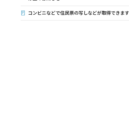
コンビニなどで住民票の写しなどが取得できま
本
文
こ
こ
ま
で