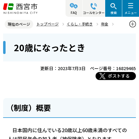
こ
の
FAQ
コールセンター
検索
メニュー
ペ
トップページ
くらし・手続き
年金
現在のページ
ー
国民年金の制度
20歳になったとき
本
ジ
20歳になったとき
文
の
こ
先
こ
頭
更新日：2023年7月3日
ページ番号：16829465
か
で
ポストする
ら
す
（制度）概要
日本国内に住んでいる20歳以上60歳未満のすべての
人は国民年金の加入者（被保険者）となります。