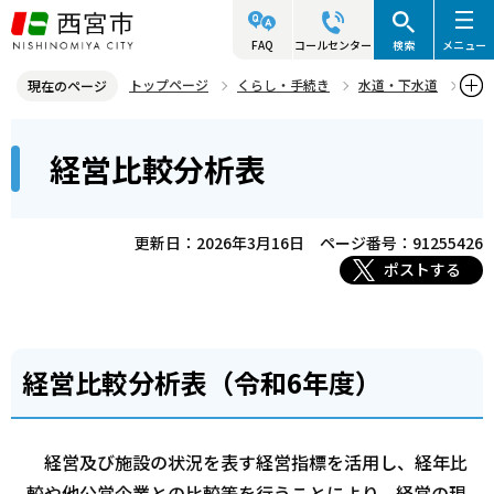
こ
の
FAQ
コールセンター
検索
メニュー
ペ
トップページ
くらし・手続き
水道・下水道
現在のページ
ー
水道・下水道の経営情報・長期計画
経営比較分析表
本
ジ
経営比較分析表
文
の
こ
先
こ
頭
更新日：2026年3月16日
ページ番号：91255426
か
で
ポストする
ら
す
経営比較分析表（令和6年度）
経営及び施設の状況を表す経営指標を活用し、経年比
較や他公営企業との比較等を行うことにより、経営の現