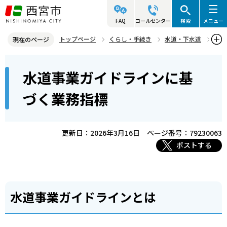
こ
の
FAQ
コールセンター
検索
メニュー
ペ
トップページ
くらし・手続き
水道・下水道
現在のページ
ー
水道・下水道の経営情報・長期計画
本
ジ
水道事業ガイドラインに基
水道事業ガイドラインに基づく業務指標
文
の
こ
先
づく業務指標
こ
頭
か
で
ら
更新日：2026年3月16日
ページ番号：79230063
す
ポストする
水道事業ガイドラインとは