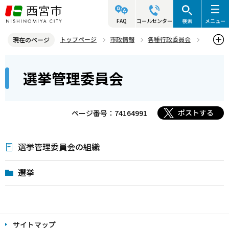
こ
の
FAQ
コールセンター
検索
メニュー
ペ
トップページ
市政情報
各種行政委員会
現在のページ
ー
選挙管理委員会
本
ジ
選挙管理委員会
文
の
こ
先
こ
頭
ポストする
ページ番号：74164991
か
で
ら
す
選挙管理委員会の組織
選挙
本
文
サイトマップ
こ