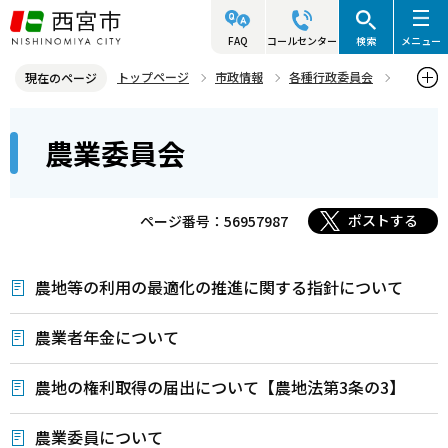
こ
の
FAQ
コールセンター
検索
メニュー
ペ
トップページ
市政情報
各種行政委員会
現在のページ
ー
農業委員会
本
ジ
農業委員会
文
の
こ
先
こ
頭
ポストする
ページ番号：56957987
か
で
ら
す
農地等の利用の最適化の推進に関する指針について
農業者年金について
農地の権利取得の届出について【農地法第3条の3】
農業委員について