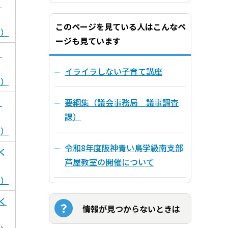
く
このページを見ている人はこんなペ
B）
ージも見ています
く
イライラしない子育て講座
B）
く
要綱集（議会事務局 議事調査
課）
B）
令和8年度阪神青い鳥学級南支部
く
芦屋教室の開催について
B）
く
情報が見つからないときは