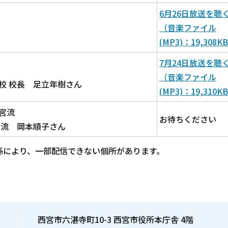
6月26日放送を聴
（音楽ファイル
(MP3)：19,308K
7月24日放送を聴
（音楽ファイル
校 校長 足立年樹さん
(MP3)：19,310K
宮流
お待ちください
宮流 岡本順子さん
係により、一部配信できない個所があります。
西宮市六湛寺町10-3 西宮市役所本庁舎 4階