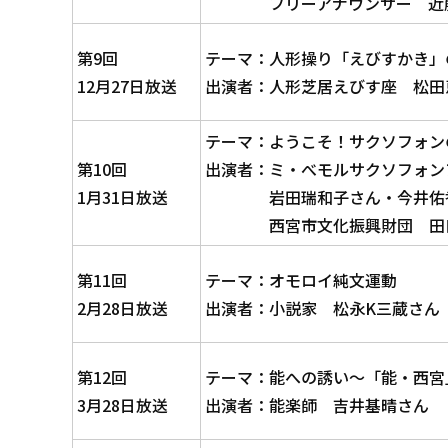
フリーアナウンサー 近藤
第9回
テーマ：人形操り「えびすかき」
12月27日放送
出演者：人形芝居えびす座 松田
テーマ：ようこそ！サクソフォン
第10回
出演者：ミ・べモルサクソフォン
1月31日放送
岩田瑞和子さん・今井佑
西宮市文化振興財団 田口
第11回
テーマ：オモロイ純文運動
2月28日放送
出演者：小説家 松永K三蔵さん
第12回
テーマ：能への誘い～「能・西宮
3月28日放送
出演者：能楽師 吉井基晴さん