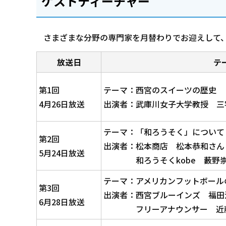
ゲストティーチャー
さまざまな分野の専門家を月替わりでお迎えして
放送日
テ
第1回
テーマ：西宮のスイーツの歴史
4月26日放送
出演者：武庫川女子大学教授 三
テーマ：「和ろうそく」について
第2回
出演者：松本商店 松本恭和さん
5月24日放送
和ろうそくkobe 藪野崇
テーマ：アメリカンフットボール
第3回
出演者：西宮ブルーインズ 福田
6月28日放送
フリーアナウンサー 近藤