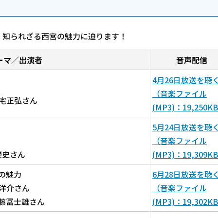
、知られざる西宮の魅力に迫ります！
ーマ／出演者
音声配信
4月26日放送を聴
（音楽ファイル
宅正弘さん
(MP3)：19,250K
5月24日放送を聴
（音楽ファイル
史さん
(MP3)：19,309K
の魅力
6月28日放送を聴
洋介さん
（音楽ファイル
冨士雄さん
(MP3)：19,302K