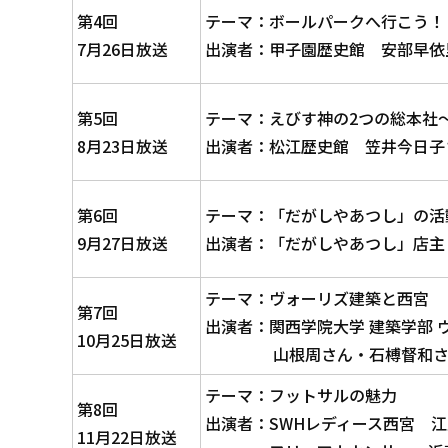
第4回
テーマ：ボールパークへ行こう！
7月26日放送
出演者：甲子園歴史館 安部早依
第5回
テーマ：えびす神の2つの総本社
8月23日放送
出演者：松江歴史館 笠井今日子
第6回
テーマ：「だがしやあつし」の活
9月27日放送
出演者：「だがしやあつし」店主
テーマ：ヴォーリズ建築と西宮
第7回
出演者：関西学院大学 建築学部 
10月25日放送
山根周さん・石榑督和さ
テーマ：フットサルの魅力
第8回
出演者：SWHレディース西宮 
11月22日放送