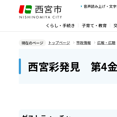
こ
音声読み上げ・文字
の
ペ
くらし・手続き
子育て・教育
ー
ジ
の
トップページ
市政情報
広報・広聴
現在のページ
先
本
頭
文
西宮彩発見 第4
で
こ
す
こ
か
ら