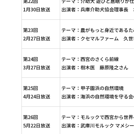
第22回
テーマ：介助犬 遊びと居眠りが
1月30日放送
出演者：兵庫介助犬協会理事長 
第23回
テーマ：農がもっと身近であるた
2月27日放送
出演者：クセマルファーム 久世
第24回
テーマ：西宮のさくら前線
3月27日放送
出演者：樹木医 藤原隆之さん
第25回
テーマ：甲子園浜の自然環境
4月24日放送
出演者：海浜の自然環境を守る会
第26回
テーマ：モルックで西宮から世界
5月22日放送
出演者：武庫川モルック マメシ