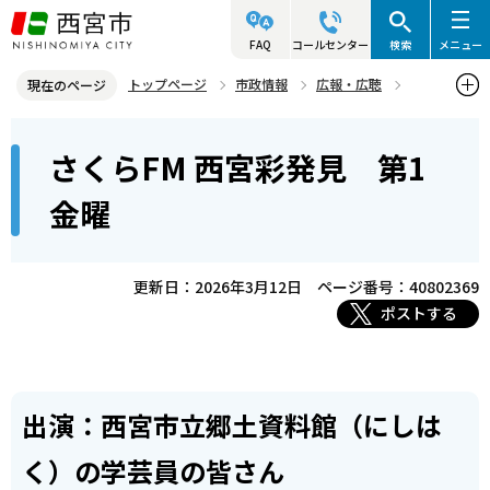
こ
の
FAQ
コールセンター
検索
メニュー
ペ
トップページ
市政情報
広報・広聴
現在のページ
ー
さくらFM
西宮彩発見
さくらFM 西宮彩発見 第1金曜
本
ジ
さくらFM 西宮彩発見 第1
文
の
こ
先
金曜
こ
頭
か
で
ら
更新日：2026年3月12日
ページ番号：40802369
す
ポストする
出演：西宮市立郷土資料館（にしは
く）の学芸員の皆さん