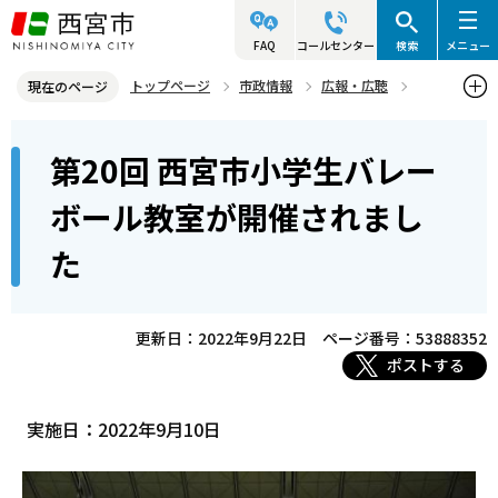
こ
の
FAQ
コールセンター
検索
メニュー
ペ
トップページ
市政情報
広報・広聴
現在のページ
ー
写真ニュース
2022年
2022年9月
本
ジ
第20回 西宮市小学生バレー
第20回 西宮市小学生バレーボール教室が開催されました
文
の
こ
先
ボール教室が開催されまし
こ
頭
た
か
で
ら
す
更新日：2022年9月22日
ページ番号：53888352
ポストする
実施日：2022年9月10日