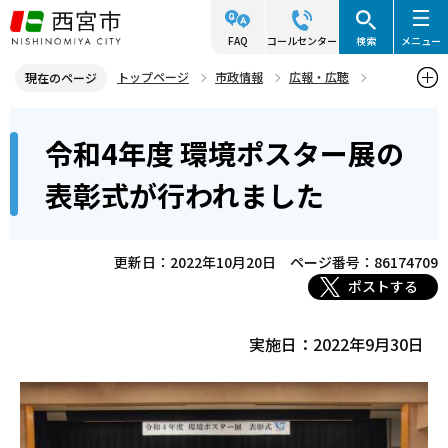
こ
の
FAQ
コールセンター
検索
メニュー
ペ
トップページ
市政情報
広報・広聴
現在のページ
ー
写真ニュース
2022年
2022年9月
本
ジ
令和4年度 環境ポスター展の
令和4年度 環境ポスター展の表彰式が行われました
文
の
こ
先
表彰式が行われました
こ
頭
か
で
ら
更新日：2022年10月20日
ページ番号：86174709
す
ポストする
実施日：2022年9月30日