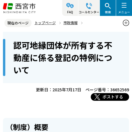
こ
の
FAQ
コールセンター
検索
メニュー
ペ
トップページ
市政情報
現在のページ
ー
参画と協働・市民活動
コミュニティ・自治会・NPO
本
ジ
認可地縁団体が所有する不
自治会・町内会
文
の
こ
先
認可地縁団体が所有する不動産に係る登記の特例について
動産に係る登記の特例につ
こ
頭
いて
か
で
ら
す
更新日：2025年7月17日
ページ番号：36652569
ポストする
（制度）概要