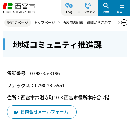
こ
の
FAQ
コールセンター
検索
メニュー
ペ
トップページ
西宮市の組織（組織からさがす）
現在のページ
ー
市民局
市民総括室
地域コミュニティ推進課
本
ジ
地域コミュニティ推進課
文
の
こ
先
こ
頭
か
で
電話番号：0798-35-3196
ら
す
ファックス：0798-23-5551
住所：西宮市六湛寺町10-3 西宮市役所本庁舎 7階
お問合せメールフォーム