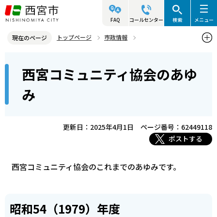
こ
の
FAQ
コールセンター
検索
メニュー
ペ
トップページ
市政情報
現在のページ
ー
参画と協働・市民活動
コミュニティ・自治会・NPO
本
ジ
西宮コミュニティ協会のあゆ
西宮コミュニティ協会
西宮コミュニティ協会のあゆみ
文
の
こ
先
み
こ
頭
か
で
ら
更新日：2025年4月1日
ページ番号：62449118
す
ポストする
西宮コミュニティ協会のこれまでのあゆみです。
昭和54（1979）年度