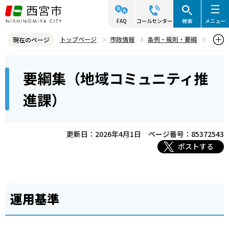
こ
の
FAQ
コールセンター
検索
メニュー
ペ
トップページ
市政情報
条例・規則・要綱
現在のページ
ー
要綱集
市民局
要綱集（地域コミュニティ推進課）
本
ジ
要綱集（地域コミュニティ推
文
の
こ
先
進課）
こ
頭
か
で
ら
更新日：2026年4月1日
ページ番号：85372543
す
ポストする
運用基準