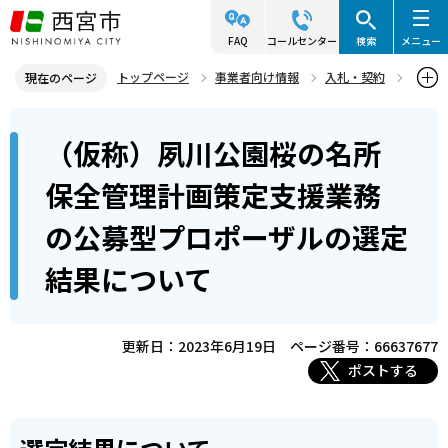
こ
の
FAQ
コールセンター
検索
メニュー
ペ
トップページ
事業者向け情報
入札・契約
現在のページ
ー
入札・プロポーザル等情報
プロポーザル等
本
ジ
（仮称）夙川公園桜の名所
プロポーザル等結果公表
文
の
こ
先
（仮称）夙川公園桜の名所保全管理計画策定支援業務の公募型プロポ
保全管理計画策定支援業務
こ
ーザルの選定結果について
頭
の公募型プロポーザルの選定
か
で
ら
す
結果について
更新日：2023年6月19日
ページ番号：66637677
ポストする