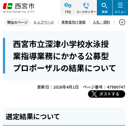
こ
の
FAQ
コールセンター
検索
メニュー
ペ
トップページ
事業者向け情報
入札・契約
現在のページ
ー
入札・プロポーザル等情報
プロポーザル等
本
ジ
西宮市立深津小学校水泳授
プロポーザル等結果公表
文
の
こ
先
西宮市立深津小学校水泳授業指導業務にかかる公募型プロポーザルの
業指導業務にかかる公募型
こ
結果について
頭
プロポーザルの結果について
か
で
ら
す
更新日：2026年4月1日
ページ番号：47980747
ポストする
選定結果について