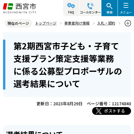
こ
の
FAQ
コールセンター
検索
メニュー
ペ
トップページ
事業者向け情報
入札・契約
現在のページ
ー
入札・プロポーザル等情報
プロポーザル等
本
ジ
第2期西宮市子ども・子育て
プロポーザル等結果公表
文
の
こ
先
第2期西宮市子ども・子育て支援プラン策定支援等業務に係る公募型
支援プラン策定支援等業務
こ
プロポーザルの選考結果について
頭
に係る公募型プロポーザルの
か
で
ら
す
選考結果について
更新日：2023年8月29日
ページ番号：12174840
ポストする