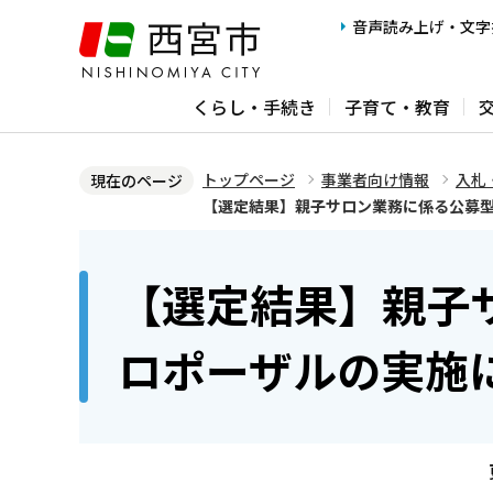
こ
音声読み上げ・文字
の
ペ
くらし・手続き
子育て・教育
ー
ジ
の
トップページ
事業者向け情報
入札
現在のページ
先
【選定結果】親子サロン業務に係る公募型
頭
本
で
文
【選定結果】親子
す
こ
こ
ロポーザルの実施
か
ら