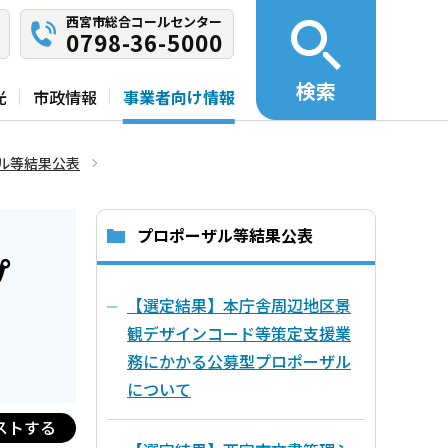
西宮市総合コールセンター
0798-36-5000
検索
光
市政情報
事業者向け情報
ル等結果公表
プロポーザル等結果公表
プ
【選定結果】本庁舎周辺地区景
観デザインコード等策定支援業
務にかかる公募型プロポーザル
について
ストする