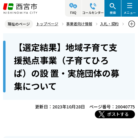
こ
の
FAQ
コールセンター
検索
メニュー
ペ
トップページ
事業者向け情報
入札・契約
現在のページ
ー
入札・プロポーザル等情報
プロポーザル等
本
ジ
【選定結果】地域子育て支
プロポーザル等結果公表
文
の
こ
先
【選定結果】地域子育て支援拠点事業（子育てひろば）の設 置・実
援拠点事業（子育てひろ
こ
施団体の募集について
頭
ば）の設 置・実施団体の募
か
で
ら
す
集について
更新日：2023年10月28日
ページ番号：20040775
ポストする