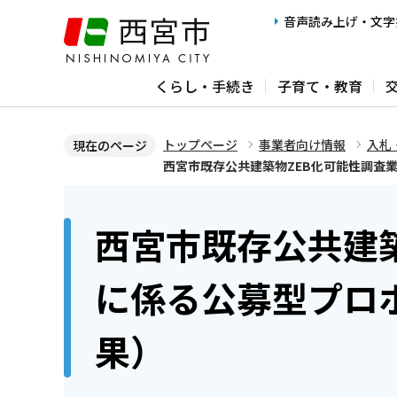
こ
音声読み上げ・文字
の
ペ
くらし・手続き
子育て・教育
ー
ジ
の
トップページ
事業者向け情報
入札
現在のページ
先
西宮市既存公共建築物ZEB化可能性調査
頭
本
で
文
西宮市既存公共建
す
こ
こ
に係る公募型プロ
か
ら
果）