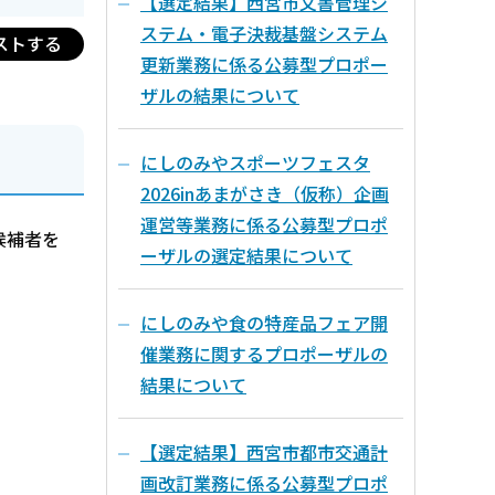
【選定結果】西宮市文書管理シ
ステム・電子決裁基盤システム
ストする
更新業務に係る公募型プロポー
ザルの結果について
にしのみやスポーツフェスタ
2026inあまがさき（仮称）企画
運営等業務に係る公募型プロポ
候補者を
ーザルの選定結果について
にしのみや食の特産品フェア開
催業務に関するプロポーザルの
結果について
【選定結果】西宮市都市交通計
画改訂業務に係る公募型プロポ