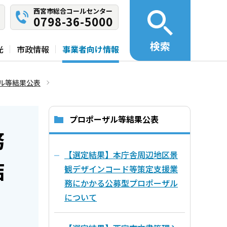
西宮市総合コールセンター
0798-36-5000
検索
光
市政情報
事業者向け情報
ル等結果公表
プロポーザル等結果公表
務
【選定結果】本庁舎周辺地区景
結
観デザインコード等策定支援業
務にかかる公募型プロポーザル
について