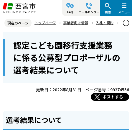
こ
の
FAQ
コールセンター
検索
メニュー
ペ
トップページ
事業者向け情報
入札・契約
現在のページ
ー
入札・プロポーザル等情報
プロポーザル等
本
ジ
認定こども園移行支援業務
プロポーザル等結果公表
文
の
こ
先
認定こども園移行支援業務に係る公募型プロポーザルの選考結果につ
に係る公募型プロポーザルの
こ
いて
頭
選考結果について
か
で
ら
す
更新日：2022年8月31日
ページ番号：99274556
ポストする
選考結果について