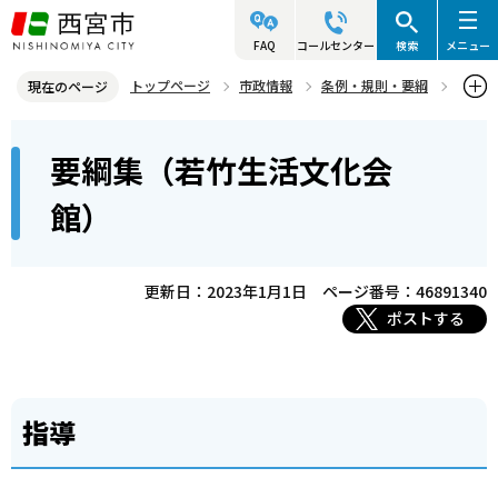
こ
の
FAQ
コールセンター
検索
メニュー
ペ
トップページ
市政情報
条例・規則・要綱
現在のページ
ー
要綱集
市民局
要綱集（若竹生活文化会館）
本
ジ
要綱集（若竹生活文化会
文
の
こ
先
館）
こ
頭
か
で
ら
更新日：2023年1月1日
ページ番号：46891340
す
ポストする
指導