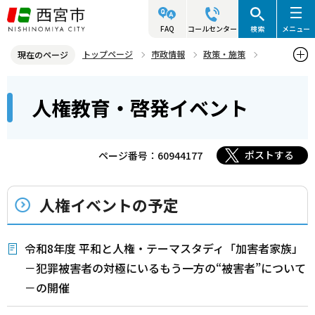
こ
の
FAQ
コールセンター
検索
メニュー
ペ
トップページ
市政情報
政策・施策
現在のページ
ー
人権
人権教育・啓発イベント
本
ジ
人権教育・啓発イベント
文
の
こ
先
こ
頭
ポストする
ページ番号：60944177
か
で
ら
す
人権イベントの予定
令和8年度 平和と人権・テーマスタディ「加害者家族」
－犯罪被害者の対極にいるもう一方の“被害者”について
－の開催