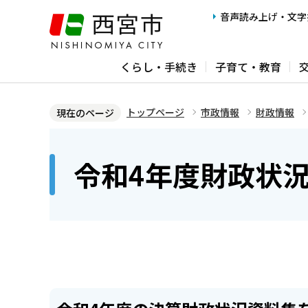
こ
音声読み上げ・文字
の
ペ
くらし・手続き
子育て・教育
ー
ジ
の
トップページ
市政情報
財政情報
現在のページ
先
本
頭
文
令和4年度財政状
で
こ
す
こ
か
ら