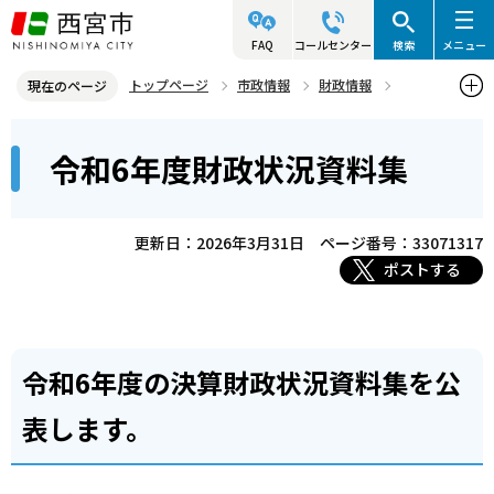
こ
の
FAQ
コールセンター
検索
メニュー
ペ
トップページ
市政情報
財政情報
現在のページ
ー
決算の概要
令和6年度財政状況資料集
本
ジ
令和6年度財政状況資料集
文
の
こ
先
こ
頭
更新日：2026年3月31日
ページ番号：33071317
か
で
ポストする
ら
す
令和6年度の決算財政状況資料集を公
表します。