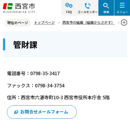
こ
の
FAQ
コールセンター
検索
メニュー
ペ
トップページ
西宮市の組織（組織からさがす）
現在のページ
ー
財務局
資産管理部
管財課
本
ジ
管財課
文
の
こ
先
こ
頭
か
で
電話番号：0798-35-3417
ら
す
ファックス：0798-34-3754
住所：西宮市六湛寺町10-3 西宮市役所本庁舎 5階
お問合せメールフォーム