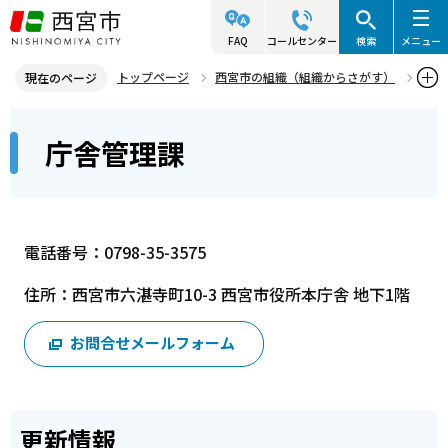
こ
の
FAQ
コールセンター
検索
メニュー
ペ
トップページ
西宮市の組織（組織からさがす）
現在のページ
ー
財務局
資産管理部
庁舎管理課
本
ジ
庁舎管理課
文
の
こ
先
こ
頭
か
で
電話番号：0798-35-3575
ら
す
住所：西宮市六湛寺町10-3 西宮市役所本庁舎 地下1階
お問合せメールフォーム
更新情報