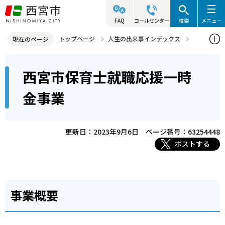
こ
の
FAQ
コールセンター
検索
メニュー
ペ
トップページ
人生の出来事インデックス
現在のページ
ー
就職・退職
求職者の方へ
保育士関連
本
ジ
西宮市保育士就職応援一時
西宮市保育士就職応援一時金事業
文
の
こ
先
金事業
こ
頭
か
で
ら
更新日：2023年9月6日
ページ番号：63254448
す
ポストする
事業概要