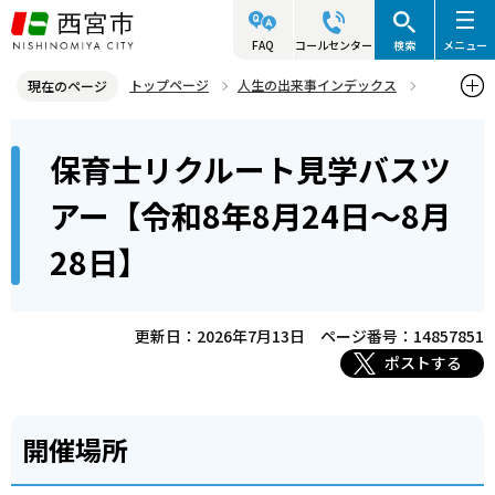
こ
の
FAQ
コールセンター
検索
メニュー
ペ
トップページ
人生の出来事インデックス
現在のページ
ー
就職・退職
求職者の方へ
保育士関連
本
ジ
保育士リクルート見学バスツ
保育士リクルート見学バスツアー【令和8年8月24日～8月28日】
文
の
こ
先
アー【令和8年8月24日～8月
こ
頭
28日】
か
で
ら
す
更新日：2026年7月13日
ページ番号：14857851
ポストする
開催場所