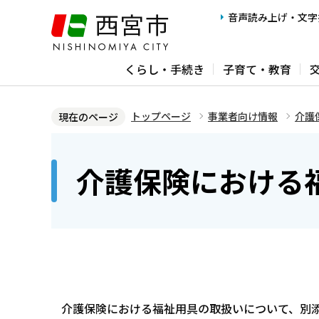
こ
音声読み上げ・文字
の
ペ
くらし・手続き
子育て・教育
ー
ジ
の
トップページ
事業者向け情報
介護
現在のページ
先
本
頭
文
介護保険における
で
こ
す
こ
か
ら
介護保険における福祉用具の取扱いについて、別