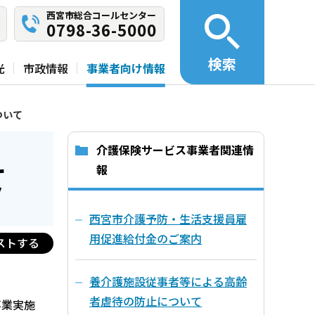
西宮市総合コールセンター
0798-36-5000
検索
光
市政情報
事業者向け情報
ついて
介護保険サービス事業者関連情
て
報
西宮市介護予防・生活支援員雇
用促進給付金のご案内
ストする
養介護施設従事者等による高齢
者虐待の防止について
事業実施