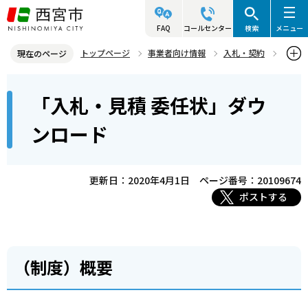
こ
の
FAQ
コールセンター
検索
メニュー
ペ
トップページ
事業者向け情報
入札・契約
現在のページ
ー
契約書・提出書類等
「入札・見積 委任状」ダウンロード
本
ジ
「入札・見積 委任状」ダウ
文
の
こ
先
ンロード
こ
頭
か
で
ら
更新日：2020年4月1日
ページ番号：20109674
す
ポストする
（制度）概要