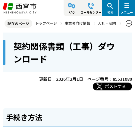
こ
の
FAQ
コールセンター
検索
メニュー
ペ
トップページ
事業者向け情報
入札・契約
現在のページ
ー
契約書・提出書類等
契約関係書類（工事）ダウンロード
本
ジ
契約関係書類（工事）ダウ
文
の
こ
先
ンロード
こ
頭
か
で
ら
更新日：2026年2月1日
ページ番号：85531080
す
ポストする
手続き方法