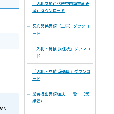
「入札参加資格審査申請書変更
届」ダウンロード
契約関係書類（工事）ダウンロ
ード
「入札・見積 委任状」ダウンロ
ード
「入札・見積 辞退届」ダウンロ
ード
業者提出書類様式 一覧 （営
繕課）
586