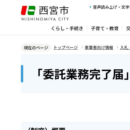
こ
音声読み上げ・文字
の
ペ
くらし・手続き
子育て・教育
ー
ジ
の
トップページ
事業者向け情報
入札
現在のページ
先
本
頭
文
「委託業務完了届
で
こ
す
こ
か
ら