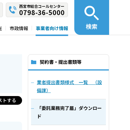
西宮市総合コールセンター
0798-36-5000
検索
光
市政情報
事業者向け情報
契約書・提出書類等
業者提出書類様式 一覧 （設
備課）
ストする
「委託業務完了届」ダウンロー
ド