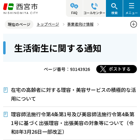
こ
の
FAQ
コールセンター
検索
メニュー
ペ
トップページ
事業者向け情報
現在のページ
ー
生活衛生関連情報
生活衛生に関する通知
本
ジ
生活衛生に関する通知
文
の
こ
先
こ
頭
ポストする
ページ番号：93143926
か
で
ら
す
在宅の高齢者に対する理容・美容サービスの積極的な活
用について
理容師法施行令第4条第1号及び美容師法施行令第4条第
1号に基づく出張理容・出張美容の対象等について（令
和8年3月26日一部改正）