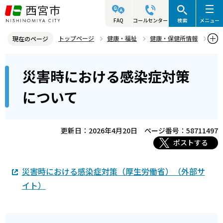
こ
の
FAQ
コールセンター
検索
メニュー
ペ
トップページ
健康・福祉
健康・保健所情報
現在のページ
ー
感染症（結核など）
感染症の知識・お知らせ
本
ジ
災害時における感染症対策
災害時における感染症対策について
文
の
こ
先
について
こ
頭
か
で
ら
更新日：2026年4月20日
ページ番号：58711497
す
ポストする
災害時における感染症対策（厚生労働省）（外部サ
イト）