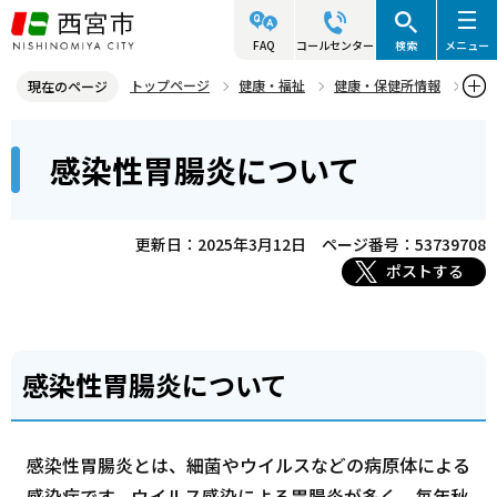
こ
の
FAQ
コールセンター
検索
メニュー
ペ
トップページ
健康・福祉
健康・保健所情報
現在のページ
ー
感染症（結核など）
感染症の知識・お知らせ
本
ジ
感染性胃腸炎について
感染性胃腸炎について
文
の
こ
先
こ
頭
更新日：2025年3月12日
ページ番号：53739708
か
で
ポストする
ら
す
感染性胃腸炎について
感染性胃腸炎とは、細菌やウイルスなどの病原体による
感染症です。ウイルス感染による胃腸炎が多く、毎年秋