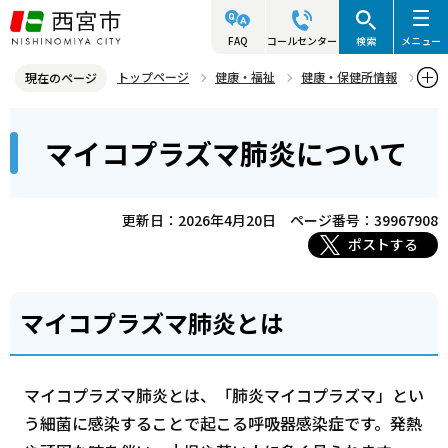
こ
の
FAQ
コールセンター
検索
メニュー
ペ
トップページ
健康・福祉
健康・保健所情報
現在のページ
ー
感染症（結核など）
感染症の知識・お知らせ
本
ジ
マイコプラズマ肺炎について
マイコプラズマ肺炎について
文
の
こ
先
こ
頭
更新日：2026年4月20日
ページ番号：39967908
か
で
ポストする
ら
す
マイコプラズマ肺炎とは
マイコプラズマ肺炎とは、「肺炎マイコプラズマ」とい
う細菌に感染することで起こる呼吸器感染症です。発熱