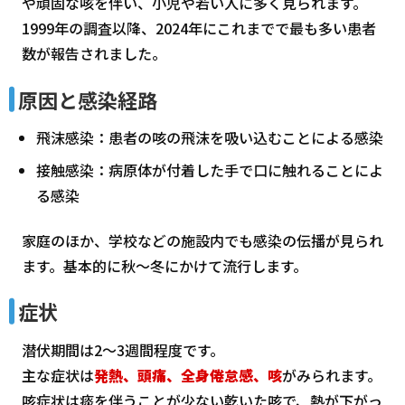
や頑固な咳を伴い、小児や若い人に多く見られます。
1999年の調査以降、2024年にこれまでで最も多い患者
数が報告されました。
原因と感染経路
飛沫感染：患者の咳の飛沫を吸い込むことによる感染
接触感染：病原体が付着した手で口に触れることによ
る感染
家庭のほか、学校などの施設内でも感染の伝播が見られ
ます。基本的に秋～冬にかけて流行します。
症状
潜伏期間は2～3週間程度です。
主な症状は
発熱、頭痛、全身倦怠感、咳
がみられます。
咳症状は痰を伴うことが少ない乾いた咳で、熱が下がっ