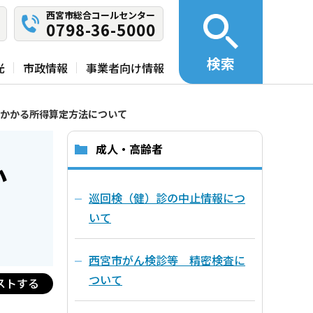
西宮市総合コールセンター
0798-36-5000
検索
光
市政情報
事業者向け情報
かかる所得算定方法について
成人・高齢者
か
巡回検（健）診の中止情報につ
いて
西宮市がん検診等 精密検査に
ついて
ストする