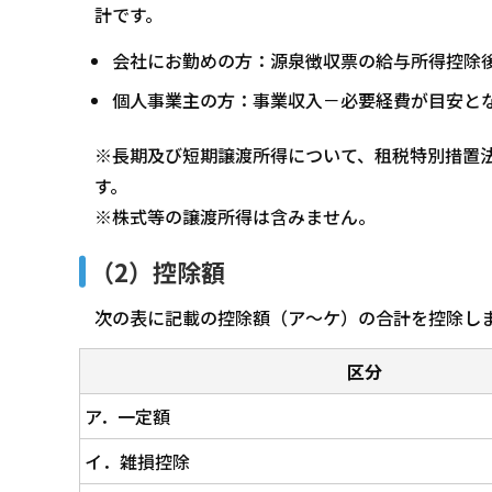
計です。
会社にお勤めの方：源泉徴収票の給与所得控除
個人事業主の方：事業収入－必要経費が目安と
※長期及び短期譲渡所得について、租税特別措置
す。
※株式等の譲渡所得は含みません。
（2）控除額
次の表に記載の控除額（ア～ケ）の合計を控除し
区分
ア．一定額
イ．雑損控除