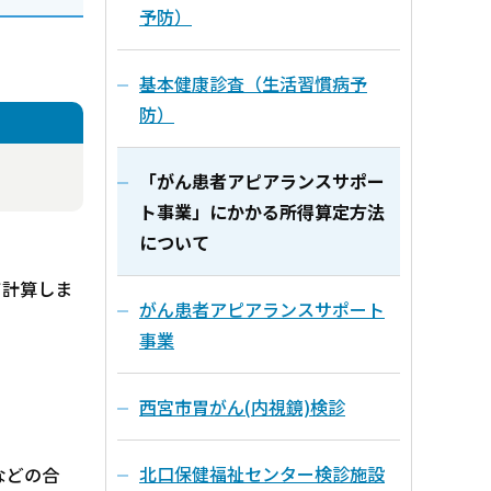
予防）
基本健康診査（生活習慣病予
防）
「がん患者アピアランスサポー
ト事業」にかかる所得算定方法
について
て計算しま
がん患者アピアランスサポート
事業
西宮市胃がん(内視鏡)検診
北口保健福祉センター検診施設
などの合