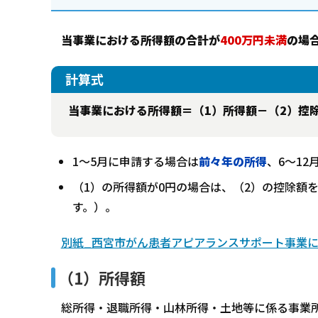
当事業における所得額の合計が
400万円未満
の場
計算式
当事業における所得額＝（1）所得額－（2）控
1～5月に申請する場合は
前々年の所得
、6～1
（1）の所得額が0円の場合は、（2）の控除額
す。）。
別紙_西宮市がん患者アピアランスサポート事業にお
（1）所得額
総所得・退職所得・山林所得・土地等に係る事業