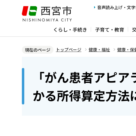
こ
音声読み上げ・文字
の
ペ
くらし・手続き
子育て・教育
ー
ジ
の
トップページ
健康・福祉
健康・保
現在のページ
先
本
頭
文
「がん患者アピア
で
こ
す
こ
かる所得算定方法
か
ら