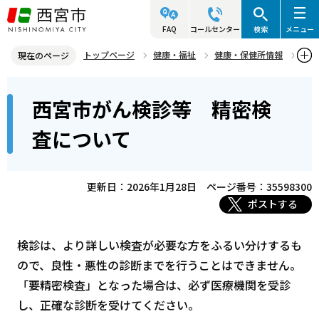
こ
の
FAQ
コールセンター
検索
メニュー
ペ
トップページ
健康・福祉
健康・保健所情報
現在のページ
ー
成人・高齢者
西宮市がん検診等 精密検査について
本
ジ
西宮市がん検診等 精密検
文
の
こ
先
査について
こ
頭
か
で
ら
更新日：2026年1月28日
ページ番号：35598300
す
ポストする
検診は、より詳しい検査が必要な方をふるい分けするも
ので、良性・悪性の診断までを行うことはできません。
「要精密検査」となった場合は、必ず医療機関を受診
し、正確な診断を受けてください。