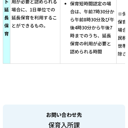
ト
用が必要と認められる
保育短時間認定の場
延
場合に、1日単位での
合は、午前7時30分か
※保
長
延長保育を利用するこ
ら午前8時30分及び午
保育
保
とができるもの。
後4時30分から午後7
場合
育
時までのうち、延長
民税
保育の利用が必要と
世帯
認められる時間
除さ
お問い合わせ先
保育入所課