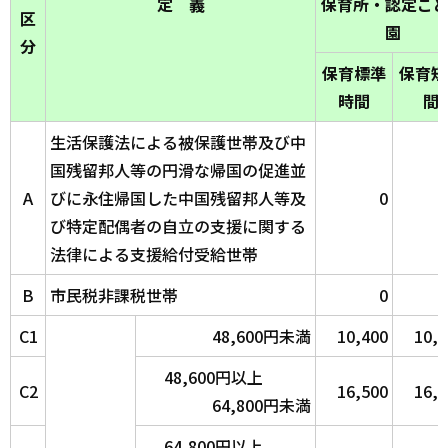
定 義
保育所・認定こ
区
園
分
保育標準
保育短
時間
間
生活保護法による被保護世帯及び中
国残留邦人等の円滑な帰国の促進並
A
びに永住帰国した中国残留邦人等及
0
び特定配偶者の自立の支援に関する
法律による支援給付受給世帯
B
市民税非課税世帯
0
C1
48,600円未満
10,400
10,3
48,600円以上
C2
16,500
16,3
64,800円未満
64,800円以上