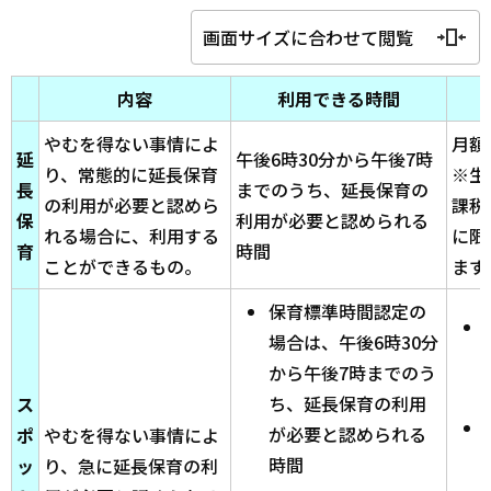
画面サイズに合わせて閲覧
内容
利用できる時間
やむを得ない事情によ
月額 
延
午後6時30分から午後7時
り、常態的に延長保育
※生
長
までのうち、延長保育の
の利用が必要と認めら
課税
保
利用が必要と認められる
れる場合に、利用する
に限
育
時間
ことができるもの。
ます
保育標準時間認定の
場合は、午後6時30分
から午後7時までのう
ち、延長保育の利用
ス
が必要と認められる
ポ
やむを得ない事情によ
時間
ッ
り、急に延長保育の利