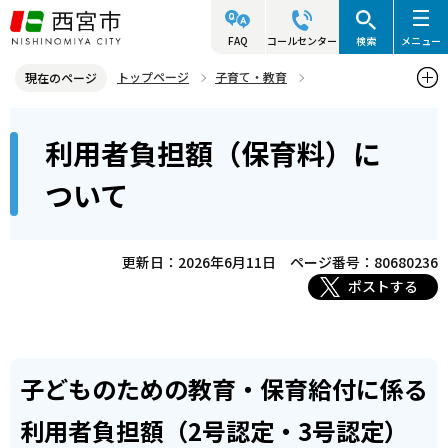
こ
の
FAQ
コールセンター
検索
メニュー
ペ
トップページ
子育て・教育
現在のページ
ー
保育所・幼稚園・小学校など
保育所
保育所の保育料
本
ジ
利用者負担額（保育料）に
利用者負担額（保育料）について
文
の
こ
先
ついて
こ
頭
か
で
ら
更新日：2026年6月11日
ページ番号：80680236
す
ポストする
子どものための教育・保育給付に係る
利用者負担額（2号認定・3号認定）