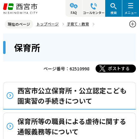
こ
の
FAQ
コールセンター
検索
メニュー
ペ
トップページ
子育て・教育
現在のページ
ー
保育所・幼稚園・小学校など
保育所
本
ジ
保育所
文
の
こ
先
こ
頭
ポストする
ページ番号：62510998
か
で
ら
す
西宮市公立保育所・公立認定こども
園実習の手続きについて
保育所等の職員による虐待に関する
通報義務等について