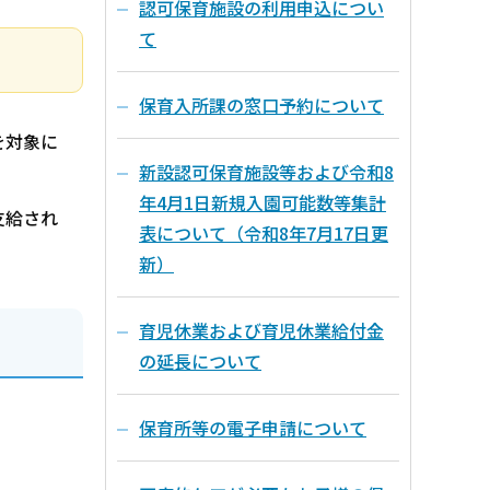
認可保育施設の利用申込につい
て
保育入所課の窓口予約について
を対象に
新設認可保育施設等および令和8
年4月1日新規入園可能数等集計
支給され
表について（令和8年7月17日更
新）
育児休業および育児休業給付金
の延長について
保育所等の電子申請について