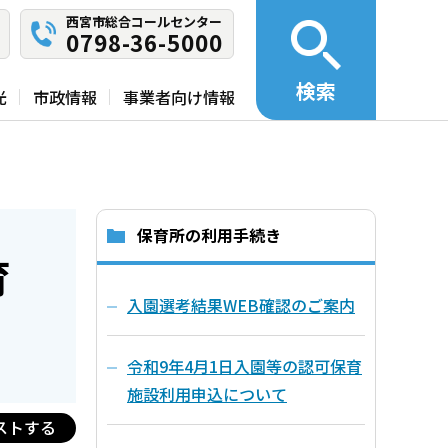
西宮市総合コールセンター
0798-36-5000
検索
光
市政情報
事業者向け情報
保育所の利用手続き
育
入園選考結果WEB確認のご案内
令和9年4月1日入園等の認可保育
施設利用申込について
ストする