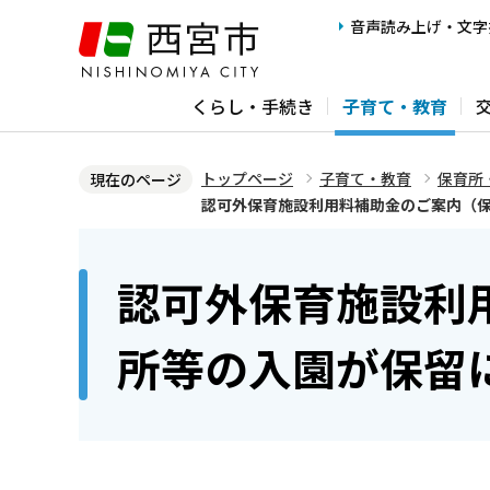
こ
音声読み上げ・文字
の
ペ
くらし・手続き
子育て・教育
ー
ジ
の
トップページ
子育て・教育
保育所
現在のページ
先
認可外保育施設利用料補助金のご案内（
頭
本
で
文
認可外保育施設利
す
こ
こ
所等の入園が保留
か
ら