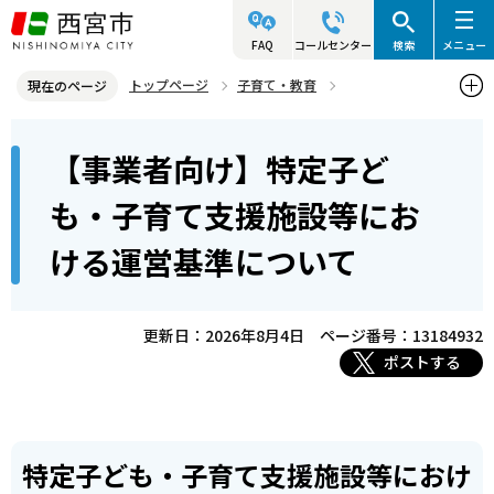
こ
の
FAQ
コールセンター
検索
メニュー
ペ
トップページ
子育て・教育
現在のページ
ー
保育所・幼稚園・小学校など
保育所
本
ジ
【事業者向け】特定子ど
幼児教育・保育の無償化について
文
の
こ
先
【事業者向け】特定子ども・子育て支援施設等における運営基準につ
も・子育て支援施設等にお
こ
いて
頭
ける運営基準について
か
で
ら
す
更新日：2026年8月4日
ページ番号：13184932
ポストする
特定子ども・子育て支援施設等におけ