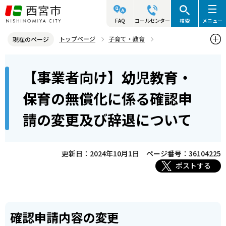
こ
の
FAQ
コールセンター
検索
メニュー
ペ
トップページ
子育て・教育
現在のページ
ー
保育所・幼稚園・小学校など
保育所
本
ジ
【事業者向け】幼児教育・
幼児教育・保育の無償化について
文
の
こ
先
【事業者向け】幼児教育・保育の無償化に係る確認申請の変更及び辞
保育の無償化に係る確認申
こ
退について
頭
請の変更及び辞退について
か
で
ら
す
更新日：2024年10月1日
ページ番号：36104225
ポストする
確認申請内容の変更