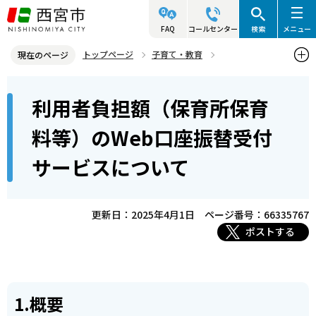
こ
の
FAQ
コールセンター
検索
メニュー
ペ
トップページ
子育て・教育
現在のページ
ー
保育所・幼稚園・小学校など
保育所
保育所の保育料
本
ジ
利用者負担額（保育所保育
利用者負担額（保育所保育料等）のWeb口座振替受付サービスにつ
文
の
いて
こ
先
料等）のWeb口座振替受付
こ
頭
サービスについて
か
で
ら
す
更新日：2025年4月1日
ページ番号：66335767
ポストする
1.概要