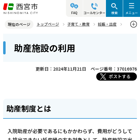
こ
の
FAQ
コールセンター
検索
メニュー
ペ
トップページ
子育て・教育
妊娠・出産
現在のページ
ー
妊娠がわかったら
子育てに関する施設
助産施設の利用
本
ジ
助産施設の利用
文
の
こ
先
こ
頭
更新日：2024年11月21日
ページ番号：37016976
か
で
ポストする
ら
す
助産制度とは
入院助産が必要であるにもかかわらず、費用がどうして
も捻出できない妊産婦の方を対象として、助産施設で出