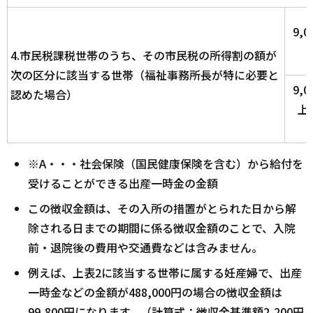
9,
4.市民税課税世帯のうち、その市民税の所得割の額が
次の区分に該当する世帯（福祉事務所長が特に必要と
9,
認めた場合）
上1
※A・・・社会保険（国民健康保険を含む）から給付を
受けることができる出産一時金の金額
この徴収金額は、その入所の措置がとられた日から解
除される日までの期間に係る徴収金額のことで、入院
前・退院後の費用や交通費などは含みません。
例えば、上表2に該当する世帯に属する妊産婦で、出産
一時金などの金額が488,000円の場合の徴収金額は
99,800円になります。（計算式：徴収金基準額2,200円